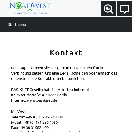
Startmenu
Ihre Arbeitssicherheit
Kontakt
Ihre Vorteile
Verpflichtung zum Arbeitsschutz
Bei Fragen können Sie sich gern mit uns per Telefon in
Verbindung setzen, uns eine E-Mail schreiben oder einfach das
nützliche Links
untenstehende Kontaktformular ausfüllen.
über uns
BASIKNET Gesellschaft für Arbeitsschutz mbH
Kalckreuthstraße 4, 10777 Berlin
Team
Internet:
www.basiknet.de
Partner
Kai Voss
Aktuelles
Telefon: +49 (0) 259 1968 8508
Mobil: +49 (0) 171 236 4950
Newsletter
Fax: +49 30 31582-400